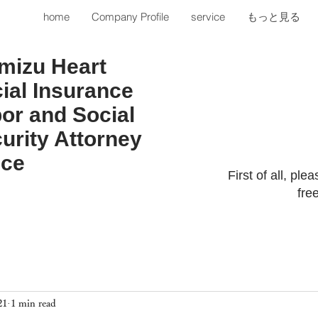
home
Company Profile
service
もっと見る
mizu Heart
ial Insurance
or and Social
urity Attorney
ice
First of all, ple
fre
21
1 min read